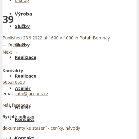
E-shop
Výroba
39
Služby
Published
28.9.2022
at
1600 × 1000
in
Potah Bombay
Služby
←
Previous
Next
→
Realizace
Kontakty
Realizace
605210653
Ateliér
email:
info@jacques.cz
Náš facebook
Ateliér
Rychlé odkazy
Kontakt
dokumenty ke stažení - ceníky, návody
Kontakt