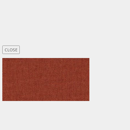
CLOSE
Ateliér – Jeremenkova 88
, 140 00
Praha 4
– Krč