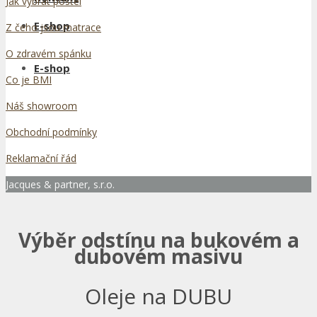
Jak vybrat postel
E-shop
Z čeho jsou matrace
O zdravém spánku
E-shop
Co je BMI
Náš showroom
Obchodní podmínky
Reklamační řád
Jacques & partner, s.r.o.
Výběr odstínu na bukovém a
dubovém masivu
Oleje na DUBU