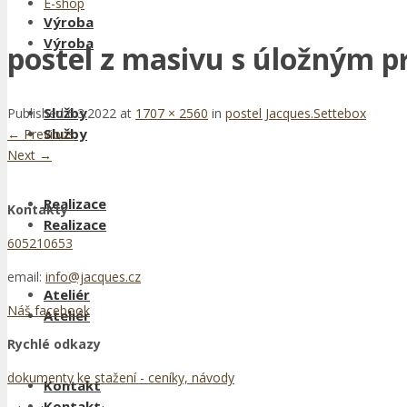
E-shop
Výroba
Výroba
postel z masivu s úložným p
Služby
Published
6.3.2022
at
1707 × 2560
in
postel Jacques.Settebox
Služby
←
Previous
Next
→
Realizace
Kontakty
Realizace
605210653
email:
info@jacques.cz
Ateliér
Náš facebook
Ateliér
Rychlé odkazy
dokumenty ke stažení - ceníky, návody
Kontakt
Kontakt