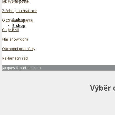
Jak vybrat postel
Z čeho jsou matrace
E-shop
O zdravém spánku
E-shop
Co je BMI
Náš showroom
Obchodní podmínky
Reklamační řád
Jacques & partner, s.r.o.
Výběr 