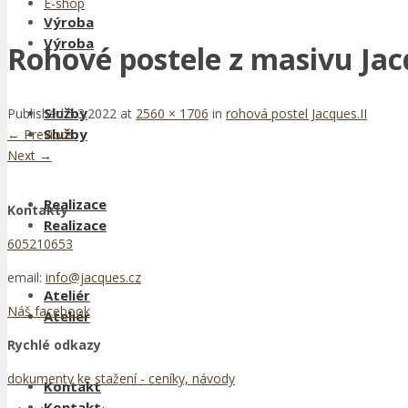
E-shop
Výroba
Výroba
Rohové postele z masivu Jacq
Služby
Published
5.3.2022
at
2560 × 1706
in
rohová postel Jacques.II
Služby
←
Previous
Next
→
Realizace
Kontakty
Realizace
605210653
email:
info@jacques.cz
Ateliér
Náš facebook
Ateliér
Rychlé odkazy
dokumenty ke stažení - ceníky, návody
Kontakt
Kontakt