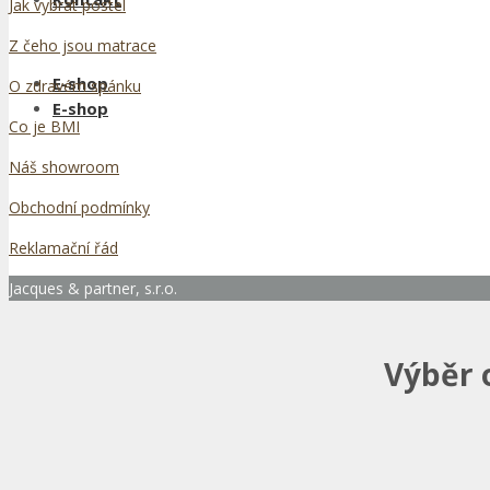
Jak vybrat postel
Z čeho jsou matrace
E-shop
O zdravém spánku
E-shop
Co je BMI
Náš showroom
Obchodní podmínky
Reklamační řád
Jacques & partner, s.r.o.
Výběr 