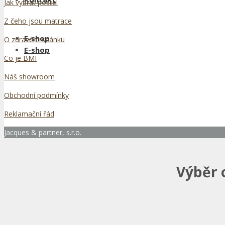
Jak vybrat postel
Z čeho jsou matrace
E-shop
O zdravém spánku
E-shop
Co je BMI
Náš showroom
Obchodní podmínky
Reklamační řád
Jacques & partner, s.r.o.
Výběr 