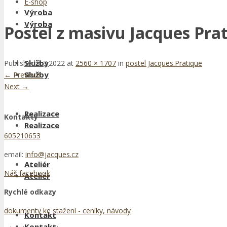
E-shop
Výroba
Výroba
Postel z masivu Jacques Prat
Služby
Published
4.3.2022
at
2560 × 1707
in
postel Jacques.Pratique
Služby
←
Previous
Next
→
Realizace
Kontakty
Realizace
605210653
email:
info@jacques.cz
Ateliér
Náš facebook
Ateliér
Rychlé odkazy
dokumenty ke stažení - ceníky, návody
Kontakt
Kontakt