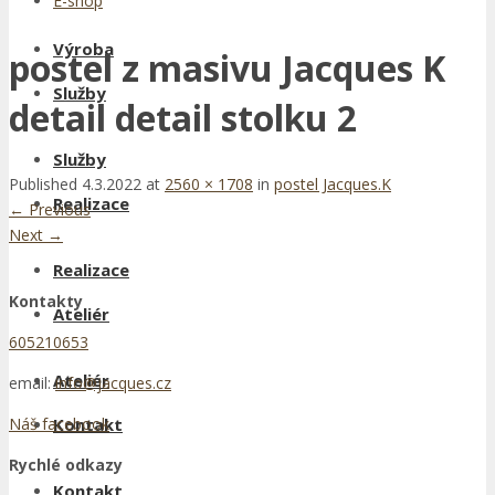
E-shop
Výroba
postel z masivu Jacques K
Služby
detail detail stolku 2
Služby
Published
4.3.2022
at
2560 × 1708
in
postel Jacques.K
Realizace
←
Previous
Next
→
Realizace
Kontakty
Ateliér
605210653
Ateliér
email:
info@jacques.cz
Kontakt
Náš facebook
Rychlé odkazy
Kontakt