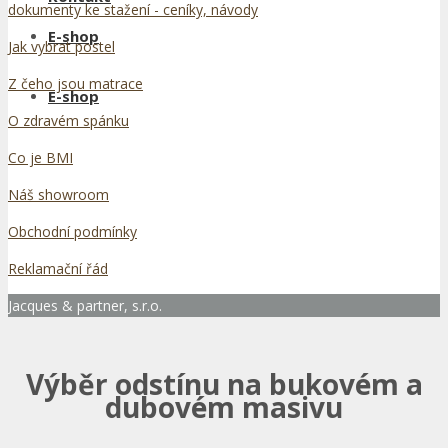
dokumenty ke stažení - ceníky, návody
E-shop
Jak vybrat postel
Z čeho jsou matrace
E-shop
O zdravém spánku
Co je BMI
Náš showroom
Obchodní podmínky
Reklamační řád
Jacques & partner, s.r.o.
Výběr odstínu na bukovém a
dubovém masivu