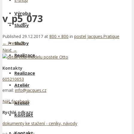
E-shop
Výroba
v_p5_073
Služby
Published
29.12.2017
at
800 × 800
in
postel Jacques.Pratique
Služby
←
Previous
Next
→
Realizace
Kontakty
Realizace
605210653
Ateliér
email:
info@jacques.cz
Náš facebook
Ateliér
Rychlé odkazy
Kontakt
dokumenty ke stažení - ceníky, návody
Kontakt