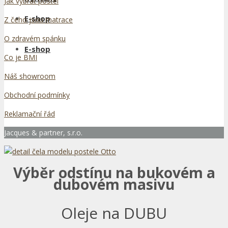
Jak vybrat postel
E-shop
Z čeho jsou matrace
O zdravém spánku
E-shop
Co je BMI
Náš showroom
Obchodní podmínky
Reklamační řád
Jacques & partner, s.r.o.
Výběr odstínu na bukovém a
dubovém masivu
Oleje na DUBU