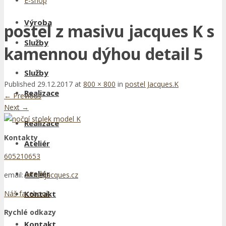
E-shop
Výroba
postel z masivu jacques K s
Služby
kamennou dýhou detail 5
Služby
Published
29.12.2017
at
800 × 800
in
postel Jacques.K
Realizace
←
Previous
Next
→
Realizace
Kontakty
Ateliér
605210653
Ateliér
email:
info@jacques.cz
Kontakt
Náš facebook
Rychlé odkazy
Kontakt