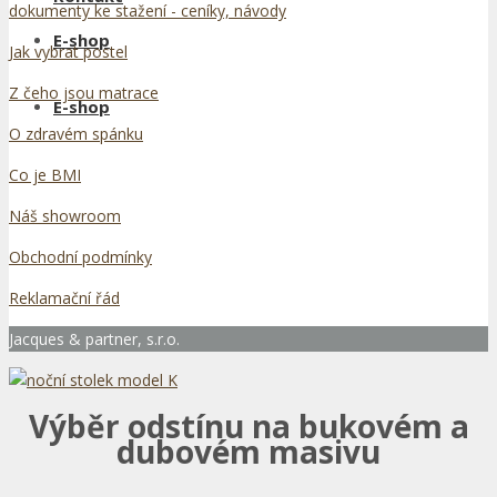
dokumenty ke stažení - ceníky, návody
E-shop
Jak vybrat postel
Z čeho jsou matrace
E-shop
O zdravém spánku
Co je BMI
Náš showroom
Obchodní podmínky
Reklamační řád
Jacques & partner, s.r.o.
Výběr odstínu na bukovém a
dubovém masivu