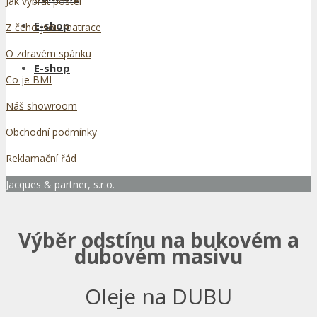
Jak vybrat postel
E-shop
Z čeho jsou matrace
O zdravém spánku
E-shop
Co je BMI
Náš showroom
Obchodní podmínky
Reklamační řád
Jacques & partner, s.r.o.
Výběr odstínu na bukovém a
dubovém masivu
Oleje na DUBU