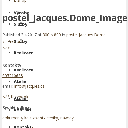
E-shop
Výroba
postel_Jacques.Dome_Image
Služby
Published
3.4.2017
at
800 × 800
in
postel Jacques.Dome
Služby
←
Previous
Next
→
Realizace
Kontakty
Realizace
605210653
Ateliér
email:
info@jacques.cz
Náš facebook
Ateliér
Rychlé odkazy
Kontakt
dokumenty ke stažení - ceníky, návody
Kontakt