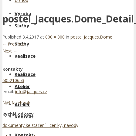
E-shop
Výroba
postel_Jacques.Dome_Detail
Služby
Published
3.4.2017
at
800 × 800
in
postel Jacques.Dome
Služby
←
Previous
Next
→
Realizace
Kontakty
Realizace
605210653
Ateliér
email:
info@jacques.cz
Náš facebook
Ateliér
Rychlé odkazy
Kontakt
dokumenty ke stažení - ceníky, návody
Kontakt