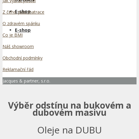
Jak vybrat postel
E-shop
Z čeho jsou matrace
O zdravém spánku
E-shop
Co je BMI
Náš showroom
Obchodní podmínky
Reklamační řád
Jacques & partner, s.r.o.
Výběr odstínu na bukovém a
dubovém masivu
Oleje na DUBU