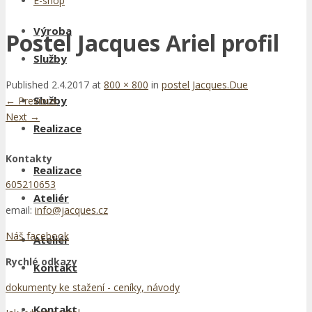
E-shop
Výroba
Postel Jacques Ariel profil
Služby
Published
2.4.2017
at
800 × 800
in
postel Jacques.Due
Služby
←
Previous
Next
→
Realizace
Kontakty
Realizace
605210653
Ateliér
email:
info@jacques.cz
Náš facebook
Ateliér
Rychlé odkazy
Kontakt
dokumenty ke stažení - ceníky, návody
Kontakt