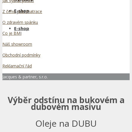
Jak vybrat postel
E-shop
Z čeho jsou matrace
O zdravém spánku
E-shop
Co je BMI
Náš showroom
Obchodní podmínky
Reklamační řád
Jacques & partner, s.r.o.
Výběr odstínu na bukovém a
dubovém masivu
Oleje na DUBU