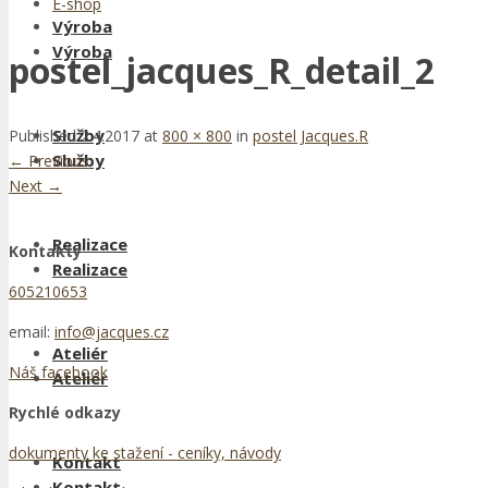
E-shop
Výroba
Výroba
postel_jacques_R_detail_2
Služby
Published
2.4.2017
at
800 × 800
in
postel Jacques.R
Služby
←
Previous
Next
→
Realizace
Kontakty
Realizace
605210653
email:
info@jacques.cz
Ateliér
Náš facebook
Ateliér
Rychlé odkazy
dokumenty ke stažení - ceníky, návody
Kontakt
Kontakt