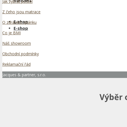
Jak vybrat postel
Z čeho jsou matrace
E-shop
O zdravém spánku
E-shop
Co je BMI
Náš showroom
Obchodní podmínky
Reklamační řád
Jacques & partner, s.r.o.
Výběr 