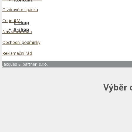
O zdravém spánku
Co je BMI
E-shop
E-shop
Náš showroom
Obchodní podmínky
Reklamační řád
Jacques & partner, s.r.o.
Výběr 