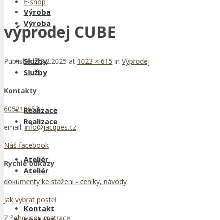
E-shop
Výroba
Výroba
výprodej CUBE
Služby
Published
18.2.2025
at
1023 × 615
in
Výprodej
Služby
Kontakty
605210653
Realizace
Realizace
email:
info@jacques.cz
Náš facebook
Ateliér
Rychlé odkazy
Ateliér
dokumenty ke stažení - ceníky, návody
Jak vybrat postel
Kontakt
Z čeho jsou matrace
Kontakt