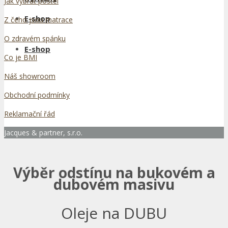
Jak vybrat postel
E-shop
Z čeho jsou matrace
O zdravém spánku
E-shop
Co je BMI
Náš showroom
Obchodní podmínky
Reklamační řád
Jacques & partner, s.r.o.
Výběr odstínu na bukovém a
dubovém masivu
Oleje na DUBU