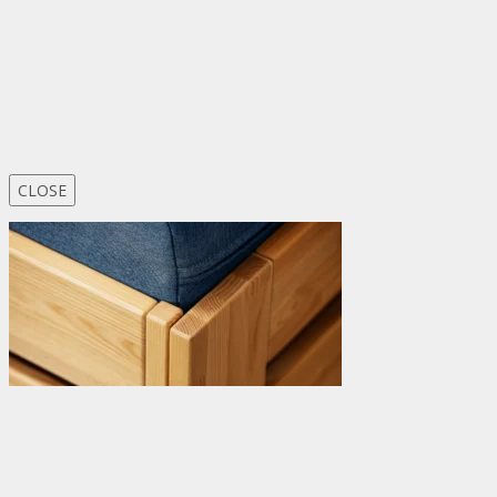
CLOSE
Ateliér – Jeremenkova 88
, 140 00
Praha 4
– Krč