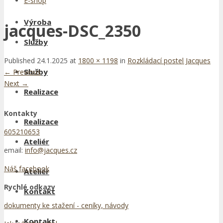
E-shop
Výroba
jacques-DSC_2350
Služby
Published
24.1.2025
at
1800 × 1198
in
Rozkládací postel Jacques
Služby
←
Previous
Next
→
Realizace
Kontakty
Realizace
605210653
Ateliér
email:
info@jacques.cz
Náš facebook
Ateliér
Rychlé odkazy
Kontakt
dokumenty ke stažení - ceníky, návody
Kontakt