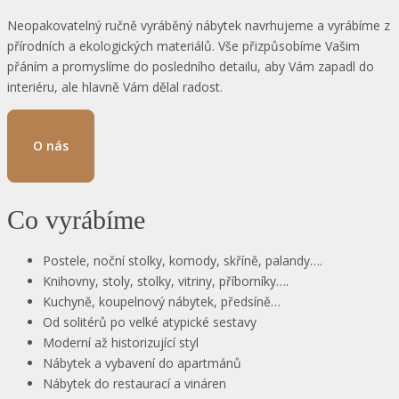
Neopakovatelný ručně vyráběný nábytek navrhujeme a vyrábíme z
přírodních a ekologických materiálů. Vše přizpůsobíme Vašim
přáním a promyslíme do posledního detailu, aby Vám zapadl do
interiéru, ale hlavně Vám dělal radost.
O nás
Co vyrábíme
Postele, noční stolky, komody, skříně, palandy….
Knihovny, stoly, stolky, vitriny, příborníky….
Kuchyně, koupelnový nábytek, předsíně…
Od solitérů po velké atypické sestavy
Moderní až historizující styl
Nábytek a vybavení do apartmánů
Nábytek do restaurací a vináren