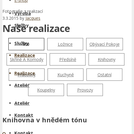
E-shop
Fotografie z realizací
Výroba
3.3.2015
by
Jacques
Naše realizace
Služby
Služby
Vše
Ložnice
Obývací Pokoje
Realizace
Skříně A Komody
Předsíně
Knihovny
Realizace
Pracovny
Kuchyně
Ostatní
Ateliér
Koupelny
Provozy
Ateliér
Kontakt
Knihovna v hnědém tónu
Kontakt