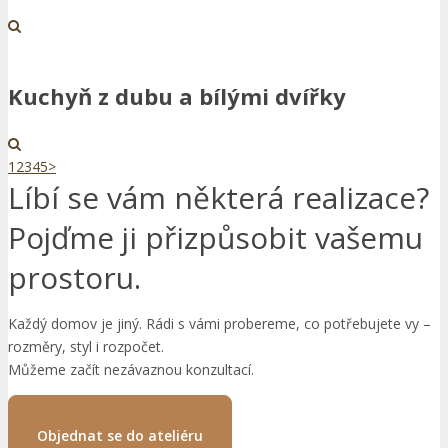
Kuchyň z dubu a bílými dvířky
1
2
3
4
5
>
Líbí se vám některá realizace?
Pojďme ji přizpůsobit vašemu
prostoru.
Každý domov je jiný. Rádi s vámi probereme, co potřebujete vy –
rozměry, styl i rozpočet.
Můžeme začít nezávaznou konzultací.
Objednat se do ateliéru