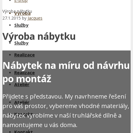
E-shop
Výroba nábytku
Výroba
27.1.2015
by
Jacques
Služby
Výroba nábytku
Služby
Realizace
Nábytek na míru od návrhu
Realizace
po montáž
Ateliér
Přijdete s představou. My navrhneme řešení
Ateliér
pro váš prostor, vybereme vhodné materiály,
Kontakt
nábytek vyrobíme v naší truhlářské dílně a
namontujeme u vás doma.
Kontakt