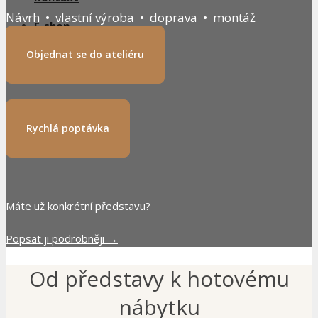
Návrh • vlastní výroba • doprava • montáž
E-shop
Objednat se do ateliéru
E-shop
Rychlá poptávka
Máte už konkrétní představu?
Popsat ji podrobněji →
Od představy k hotovému
nábytku