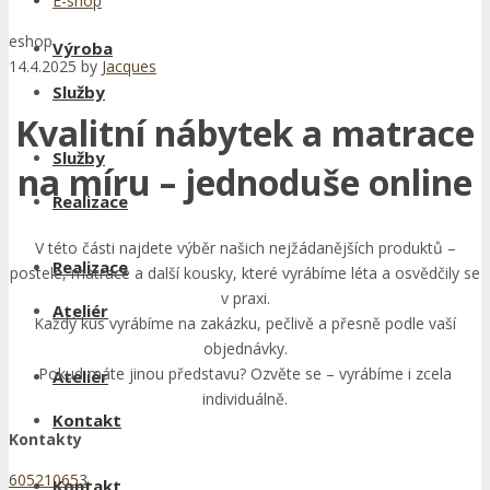
E-shop
eshop
Výroba
14.4.2025
by
Jacques
Služby
Kvalitní nábytek a matrace
Služby
na míru – jednoduše online
Realizace
V této části najdete výběr našich nejžádanějších produktů –
Realizace
postele, matrace a další kousky, které vyrábíme léta a osvědčily se
v praxi.
Ateliér
Každý kus vyrábíme na zakázku, pečlivě a přesně podle vaší
objednávky.
Pokud máte jinou představu? Ozvěte se – vyrábíme i zcela
Ateliér
individuálně.
Kontakt
Kontakty
605210653
Kontakt