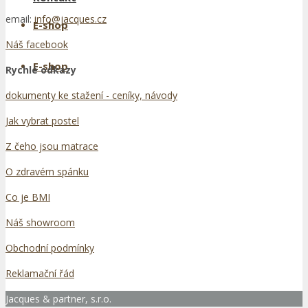
email:
info@jacques.cz
E-shop
Náš facebook
E-shop
Rychlé odkazy
dokumenty ke stažení - ceníky, návody
Jak vybrat postel
Z čeho jsou matrace
O zdravém spánku
Co je BMI
Náš showroom
Obchodní podmínky
Reklamační řád
Jacques & partner, s.r.o.