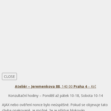
CLOSE
Ateliér – Jeremenkova 88
, 140 00
Praha 4
– Krč
Konzultační hodiny – Pondělí až pátek 10-18, Sobota 10-14
AJAX nebo ověření nonce bylo neúspěšné. Pokud se objevuje tato
chyba opakovaně, je možné, že je přístup blokován